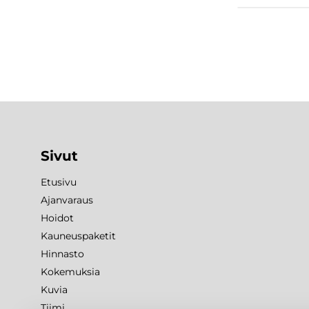
Sivut
Etusivu
Ajanvaraus
Hoidot
Kauneuspaketit
Hinnasto
Kokemuksia
Kuvia
Tiimi