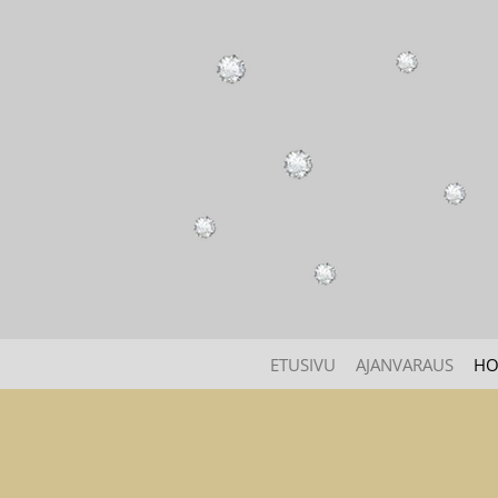
Siirry
sisältöön
ETUSIVU
AJANVARAUS
HO