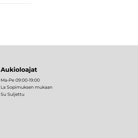
Aukioloajat
Ma-Pe 09:00-19:00
La Sopimuksen mukaan
Su Suljettu