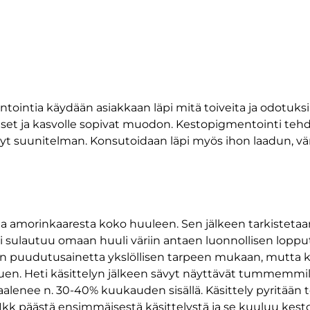
ointia käydään asiakkaan läpi mitä toiveita ja odotuksi
set ja kasvolle sopivat muodon. Kestopigmentointi tehdää
t suunitelman. Konsutoidaan läpi myös ihon laadun, värin
aa amorinkaaresta koko huuleen. Sen jälkeen tarkistetaa
ri sulautuu omaan huuli väriin antaen luonnollisen lopput
ään puudutusainetta ykslöllisen tarpeen mukaan, mutta kä
ippuen. Heti käsittelyn jälkeen sävyt näyttävät tummemmi
aalenee n. 30-40% kuukauden sisällä. Käsittely pyritään t
1kk päästä ensimmäisestä käsittelystä ja se kuuluu ke