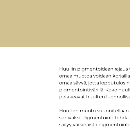
Huuliin pigmentoidaan rajaus t
omaa muotoa voidaan korjailla
omaa sävyä, jotta lopputulos n
pigmentointivärillä. Koko huu
poikkeavat huulten luonnollis
Huulten muoto suunnitellaan y
sopivaksi. Pigmentointi tehdää
säilyy varsinaista pigmentoint