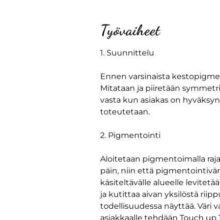
Työvaiheet
1. Suunnittelu
Ennen varsinaista kestopigment
Mitataan ja piiretään symmetri
vasta kun asiakas on hyväksyny
toteutetaan.
2. Pigmentointi
​Aloitetaan pigmentoimalla raj
päin, niin että pigmentointivä
käsiteltävälle alueelle levitet
ja kutittaa aivan yksilöstä ri
todellisuudessa näyttää. Väri v
asiakkaalle tehdään Touch up 