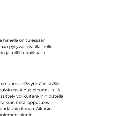
a hänellä on tulessaan.
n pysyvällä värillä iholle
 ja millä tekniikaalla
n muotoa. Häivytetään sisälle
uloksen. Kipua ei tunnu, sillä
sittely voi kuitenkin nipistellä
lta kuin mitä lopputulos
ehdä vain kerran. Aikaisin
stopigmentoinnin