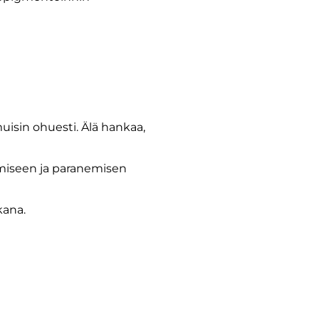
uisin ohuesti. Älä hankaa,
tumiseen ja paranemisen
kana.