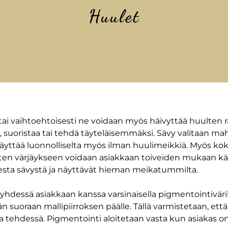
Huulet
ai vaihtoehtoisesti ne voidaan myös häivyttää huulten r
, suoristaa tai tehdä täyteläisemmäksi. Sävy valitaan m
äyttää luonnolliselta myös ilman huulimeikkiä. Myös kok
lten värjäykseen voidaan asiakkaan toiveiden mukaan käy
esta sävystä ja näyttävät hieman meikatummilta.
hdessä asiakkaan kanssa varsinaisella pigmentointiväril
n suoraan mallipiirroksen päälle. Tällä varmistetaan, ett
ia tehdessä. Pigmentointi aloitetaan vasta kun asiakas o