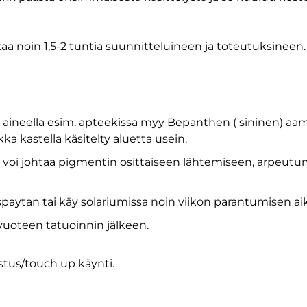
a noin 1,5-2 tuntia suunnitteluineen ja toteutuksineen.
a aineella esim. apteekissa myy Bepanthen ( sininen) aam
ikka kastella käsitelty aluetta usein.
, se voi johtaa pigmentin osittaiseen lähtemiseen, arpeu
 spaytan tai käy solariumissa noin viikon parantumisen ai
 vuoteen tatuoinnin jälkeen.
istus/touch up käynti.