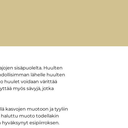
ajojen sisäpuolelta. Huulten
ahdollisimman lähelle huulten
o huulet voidaan värittää
ttää myös sävyjä, jotka
lä kasvojen muotoon ja tyyliin
ä haluttu muoto todellakin
n hyväksynyt esipiirroksen.