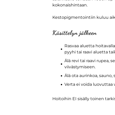
kokonaishintaan.
Kestopigmentointiin kuluu aika
Käsittelyn jälkeen
Rasvaa aluetta hoitavall
pyyhi tai raavi aluetta ta
Älä revi tai raavi rupea
viivästymiseen.
Älä ota aurinkoa, sauno,
Verta ei voida luovuttaa
Hoitoihin EI sisälly toinen tark