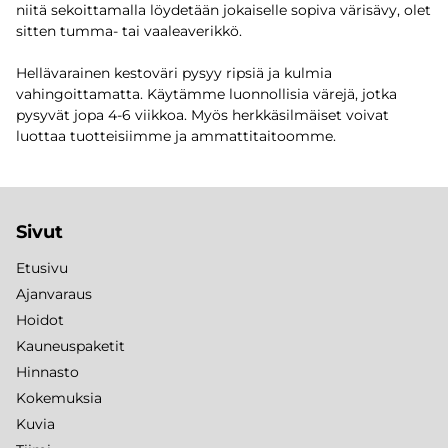
niitä sekoittamalla löydetään jokaiselle sopiva värisävy, olet
sitten tumma- tai vaaleaverikkö.
Hellävarainen kestoväri pysyy ripsiä ja kulmia
vahingoittamatta. Käytämme luonnollisia värejä, jotka
pysyvät jopa 4-6 viikkoa. Myös herkkäsilmäiset voivat
luottaa tuotteisiimme ja ammattitaitoomme.
Sivut
Etusivu
Ajanvaraus
Hoidot
Kauneuspaketit
Hinnasto
Kokemuksia
Kuvia