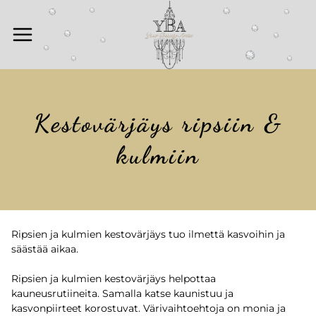
Siirry
sisältöön
Kestovärjäys ripsiin &
kulmiin
Ripsien ja kulmien kestovärjäys tuo ilmettä kasvoihin ja
säästää aikaa.
Ripsien ja kulmien kestovärjäys helpottaa
kauneusrutiineita. Samalla katse kaunistuu ja
kasvonpiirteet korostuvat. Värivaihtoehtoja on monia ja